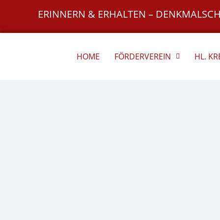
Zum
ERINNERN & ERHALTEN – DENKMALSC
Inhalt
springen
HOME
FÖRDERVEREIN
HL. K