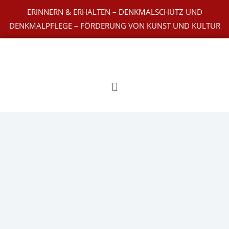
Zum
ERINNERN & ERHALTEN – DENKMALSCHUTZ UND
Inhalt
DENKMALPFLEGE – FÖRDERUNG VON KUNST UND KULTUR
springen
Main
Menu