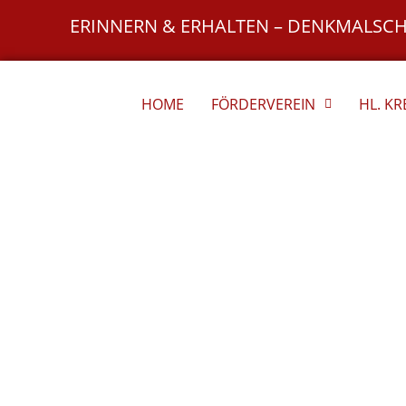
Zum
ERINNERN & ERHALTEN – DENKMALSC
Inhalt
springen
HOME
FÖRDERVEREIN
HL. K