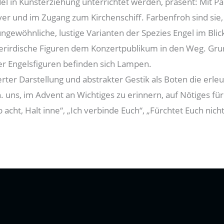
 in Kunsterziehung unterrichtet werden, präsent: Mit P
er und im Zugang zum Kirchenschiff. Farbenfroh sind sie,
ngewöhnliche, lustige Varianten der Spezies Engel im Blic
i überirdische Figuren dem Konzertpublikum in den Weg. 
er Engelsfiguren befinden sich Lampen.
erter Darstellung und abstrakter Gestik als Boten die erl
h. uns, im Advent an Wichtiges zu erinnern, auf Nötiges 
cht, Halt inne“, „Ich verbinde Euch“, „Fürchtet Euch nicht