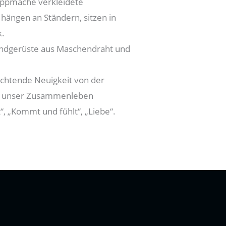
appmaché verkleidete
 hängen an Ständern, sitzen in
k.
Grundgerüste aus Maschendraht und
euchtende Neuigkeit von der
für unser Zusammenleben
“, „Kommt und fühlt“, „Liebe“.