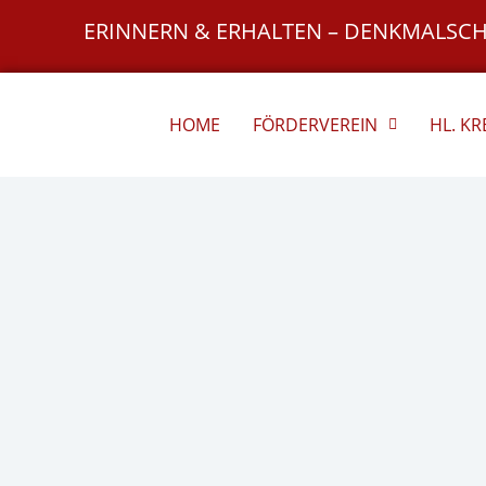
Zum
ERINNERN & ERHALTEN – DENKMALSC
Inhalt
springen
HOME
FÖRDERVEREIN
HL. K