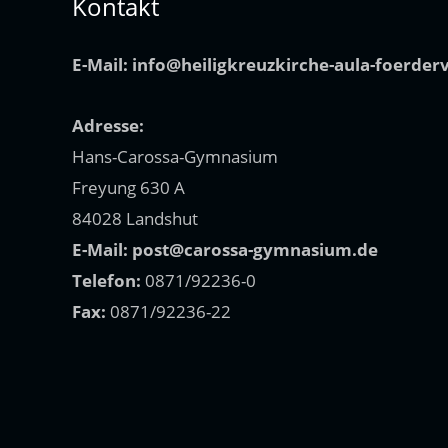
Kontakt
E-Mail:
info@heiligkreuzkirche-aula-foerder
Adresse:
Hans-Carossa-Gymnasium
Freyung 630 A
84028 Landshut
E-Mail:
post@carossa-gymnasium.de
Telefon:
0871/92236-0
Fax:
0871/92236-22