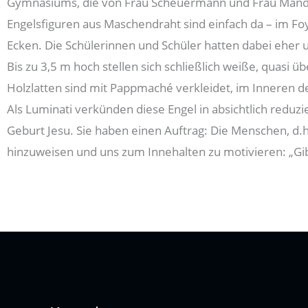
Gymnasiums, die von Frau Scheuermann und Frau Mandel
Engelsfiguren aus Maschendraht sind einfach da – im Foy
Ecken. Die Schülerinnen und Schüler hatten dabei eher u
Bis zu 3,5 m hoch stellen sich schließlich weiße, quas
Holzlatten sind mit Pappmaché verkleidet, im Inneren d
Als Luminati verkünden diese Engel in absichtlich reduzi
Geburt Jesu. Sie haben einen Auftrag: Die Menschen, d.
hinzuweisen und uns zum Innehalten zu motivieren: „Gib a