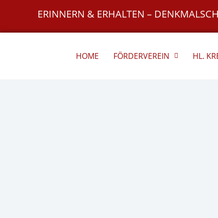
Zum
ERINNERN & ERHALTEN – DENKMALSC
Inhalt
springen
HOME
FÖRDERVEREIN
HL. K