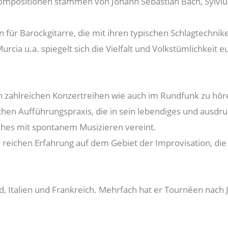
e Kompositionen stammen von Johann Sebastian Bach, Sylviu
für Barockgitarre, die mit ihren typischen Schlagtechniken
urcia u.a. spiegelt sich die Vielfalt und Volkstümlichkeit
n zahlreichen Konzertreihen wie auch im Rundfunk zu höre
chen Aufführungspraxis, die in sein lebendiges und ausdru
isches mit spontanem Musizieren vereint.
reichen Erfahrung auf dem Gebiet der Improvisation, die f
nd, Italien und Frankreich. Mehrfach hat er Tournéen nac