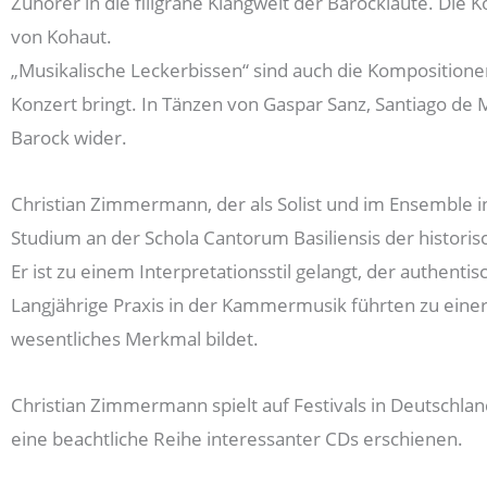
Zuhörer in die filigrane Klangwelt der Barocklaute. Di
von Kohaut.
„Musikalische Leckerbissen“ sind auch die Kompositionen 
Konzert bringt. In Tänzen von Gaspar Sanz, Santiago de M
Barock wider.
Christian Zimmermann, der als Solist und im Ensemble i
Studium an der Schola Cantorum Basiliensis der historis
Er ist zu einem Interpretationsstil gelangt, der authent
Langjährige Praxis in der Kammermusik führten zu einer 
wesentliches Merkmal bildet.
Christian Zimmermann spielt auf Festivals in Deutschla
eine beachtliche Reihe interessanter CDs erschienen.