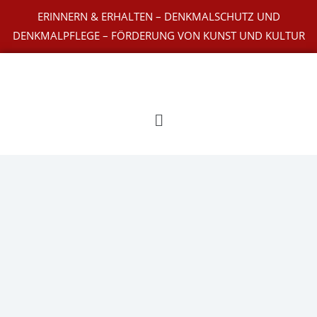
Zum
ERINNERN & ERHALTEN – DENKMALSCHUTZ UND
Inhalt
DENKMALPFLEGE – FÖRDERUNG VON KUNST UND KULTUR
springen
Main
Menu