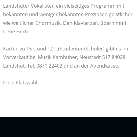
Landshuter Vokalisten ein vielseitiges Programm mit
bekannten und weniger bekannten Preziosen geistlicher
wie weltlicher Chormusik. Den Klavierpart übernimmt
Irene Herter.
Karten zu 15 € und 12 € (Studenten/Schüler) gibt es im
Vorverkauf bei Musik Kamhuber, Neustadt 517 84028
Landshut, Tel. 0871 22402 und an der Abendkasse.
Freie Platzwahl!