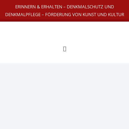
Zum
ERINNERN & ERHALTEN – DENKMALSCHUTZ UND
Inhalt
DENKMALPFLEGE – FÖRDERUNG VON KUNST UND KULTUR
springen
Main
Menu