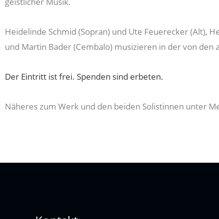
geistlicher Musik.
Heidelinde Schmid (Sopran) und Ute Feuerecker (Alt), Herbe
und Martin Bader (Cembalo) musizieren in der von den
Der Eintritt ist frei. Spenden sind erbeten.
Näheres zum Werk und den beiden Solistinnen unter Me