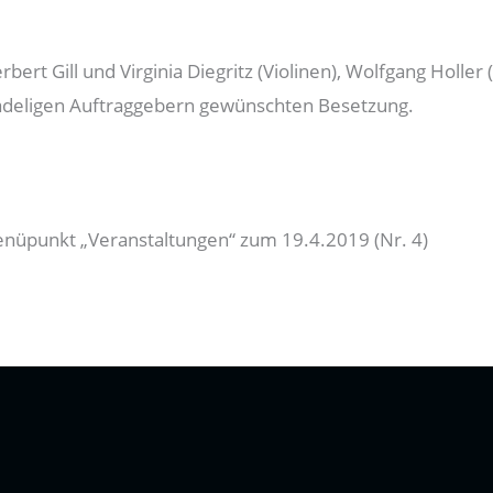
rt Gill und Virginia Diegritz (Violinen), Wolfgang Holler (V
 adeligen Auftraggebern gewünschten Besetzung.
nüpunkt „Veranstaltungen“ zum 19.4.2019 (Nr. 4)