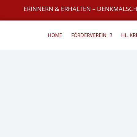
Zum
ERINNERN & ERHALTEN – DENKMALSC
Inhalt
springen
HOME
FÖRDERVEREIN
HL. K