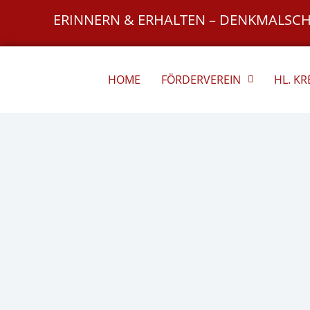
Zum
ERINNERN & ERHALTEN – DENKMALSC
Inhalt
springen
HOME
FÖRDERVEREIN
HL. K