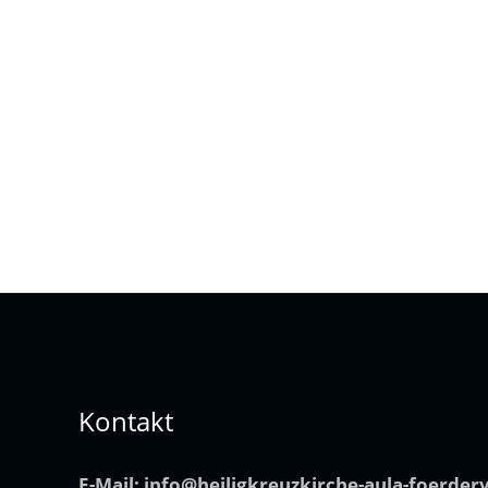
Kontakt
E-Mail:
info@heiligkreuzkirche-aula-foerder