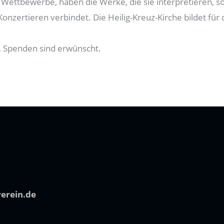
 Wettbewerbe, haben die Werke, die sie interpretieren, so
onzertieren verbindet. Die Heilig-Kreuz-Kirche bildet fü
ei, Spenden sind erwünscht.
verein.de