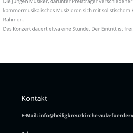
Die Jungen Musiker, darunter Preisträger verschiedener
kammermusikalisches Musizieren sich mit solistischem K
Rahmen.
Das Konzert dauert etwa eine Stunde. Der Eintritt ist fr
Kontakt
E-Mail:
info@heiligkreuzkirche-aula-foerder