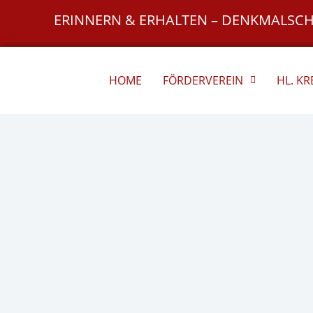
Zum
ERINNERN & ERHALTEN – DENKMALSC
Inhalt
springen
HOME
FÖRDERVEREIN
HL. K