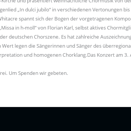
uz-Kirche und präsentiert weihnachtliche Chormusik von de
enlied „In dulci jubilo“ in verschiedenen Vertonungen bi
hitacre spannt sich der Bogen der vorgetragenen Kompo
issa in h-moll“ von Florian Karl, selbst aktives Chormitgl
 der deutschen Chorszene. Es hat zahlreiche Auszeichnu
 Wert legen die Sängerinnen und Sänger des überregiona
nterpretation und homogenen Chorklang.Das Konzert am 3
 frei. Um Spenden wir gebeten.