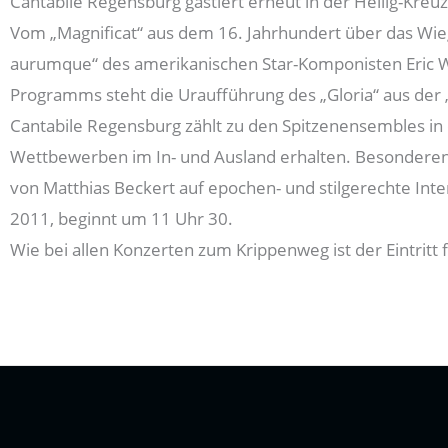
Cantabile Regensburg gastiert erneut in der Heilig-Kre
Vom „Magnificat“ aus dem 16. Jahrhundert über das Wieg
aurumque“ des amerikanischen Star-Komponisten Eric W
Programms steht die Uraufführung des „Gloria“ aus der „M
Cantabile Regensburg zählt zu den Spitzenensembles in
Wettbewerben im In- und Ausland erhalten. Besonderen
von Matthias Beckert auf epochen- und stilgerechte I
2011, beginnt um 11 Uhr 30.
Wie bei allen Konzerten zum Krippenweg ist der Eintritt