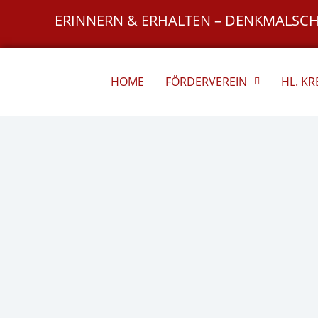
Zum
ERINNERN & ERHALTEN – DENKMALSC
Inhalt
springen
HOME
FÖRDERVEREIN
HL. K