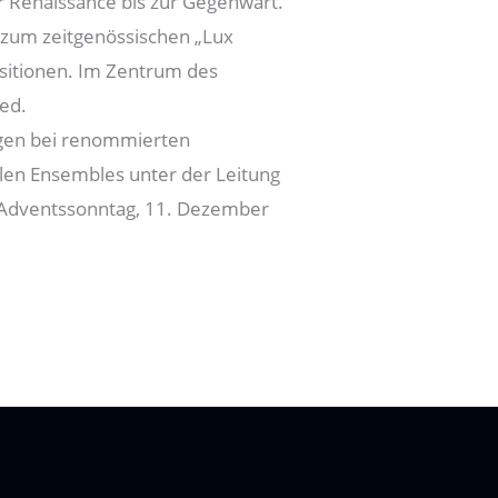
r Renaissance bis zur Gegenwart.
s zum zeitgenössischen „Lux
sitionen. Im Zentrum des
ied.
ngen bei renommierten
len Ensembles unter der Leitung
. Adventssonntag, 11. Dezember