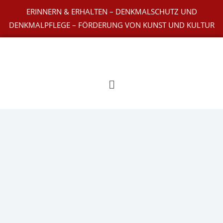
Zum
ERINNERN & ERHALTEN – DENKMALSCHUTZ UND
Inhalt
DENKMALPFLEGE – FÖRDERUNG VON KUNST UND KULTUR
springen
Main
Menu