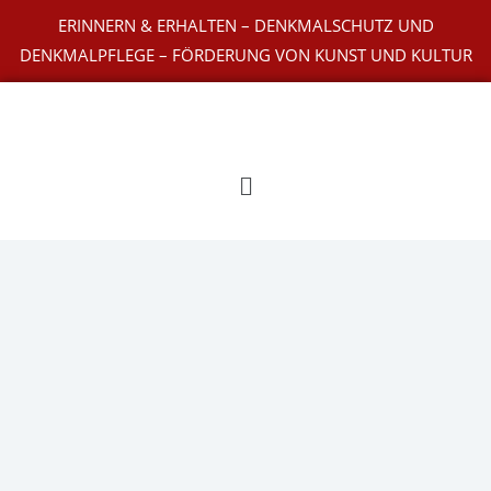
Zum
ERINNERN & ERHALTEN – DENKMALSCHUTZ UND
Inhalt
DENKMALPFLEGE – FÖRDERUNG VON KUNST UND KULTUR
springen
Main
Menu