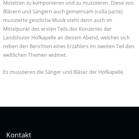
Motetten zu komponieren und zu musizieren. Diese von
Bläsern und Sängern auch gemeinsam (colla parte)
musizierte geistliche Musik steht denn auch im
Mittelpunkt des ersten Teils des Konzertes der
Landshuter Hofkapelle an diesem Abend, welches sich
neben den Berichten eines Erzählers im zweiten Teil den
weltlichen Themen widmet.
Es musizieren die Sänger und Bläser der Hofkapelle.
Kontakt