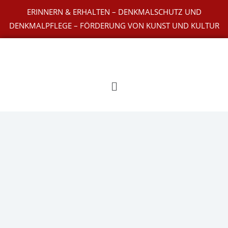
Zum
ERINNERN & ERHALTEN – DENKMALSCHUTZ UND
Inhalt
DENKMALPFLEGE – FÖRDERUNG VON KUNST UND KULTUR
springen
Main
Menu