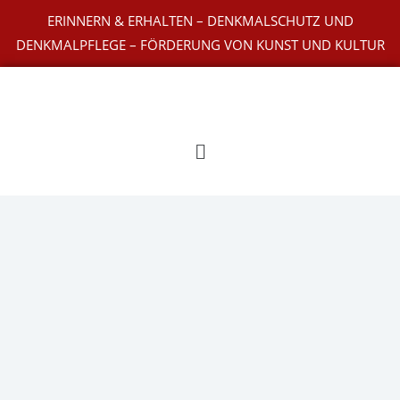
Zum
ERINNERN & ERHALTEN – DENKMALSCHUTZ UND
Inhalt
DENKMALPFLEGE – FÖRDERUNG VON KUNST UND KULTUR
springen
Main
Menu