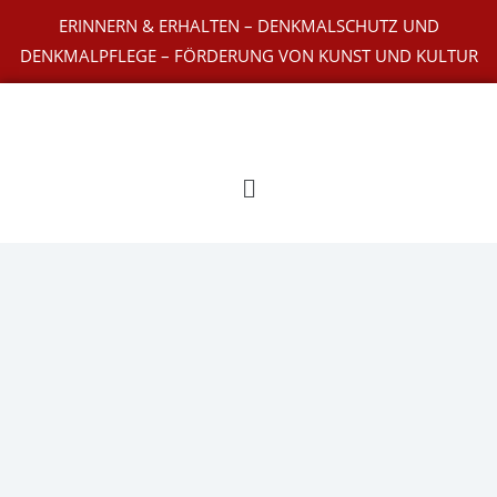
Zum
ERINNERN & ERHALTEN – DENKMALSCHUTZ UND
Inhalt
DENKMALPFLEGE – FÖRDERUNG VON KUNST UND KULTUR
springen
Main
Menu